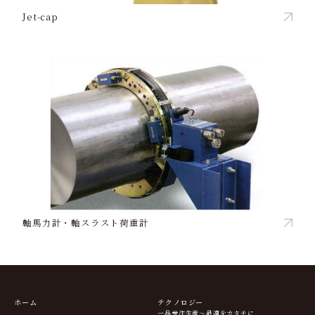
Jet-cap
軸馬力計・軸スラスト荷重計
ホーム
テクノロジー
一品受注生産～最適をカタチに