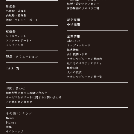
解析・設計テクノロジー
新造船
世界屈指のプロペラ工場
外航船・近海船
内航船・特殊船
新卒採用
漁船・プレジャーボート
中途採用
就航船
企業情報
レトロフィット
アフターサポート・
About Us
メンテナンス
トップメッセージ
拠点情報
会社概要・沿革
製品・ソリューション
ナカシマグループ企業理念
私たちのサステナビリティ
TAG一覧
健康経営
人への投資
ナカシマグループ企業一覧
お問い合わせ
舶用製品に関するお問い合わせ
サービス＆サポートに関するお問い合わせ
その他お問い合わせ
その他コンテンツ
News
Pickup
特集
サイトマップ