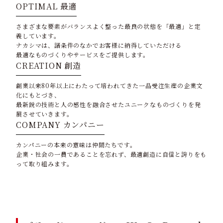
OPTIMAL
最適
さまざまな要素がバランスよく整った最良の状態を「最適」と定
義しています。
ナカシマは、諸条件のなかでお客様に納得していただける
最適なものづくりやサービスをご提供します。
CREATION
創造
創業以来80年以上にわたって培われてきた一品受注生産の企業文
化にもとづき、
最新鋭の技術と人の感性を融合させたユニークなものづくりを発
展させていきます。
COMPANY
カンパニー
カンパニーの本来の意味は仲間たちです。
企業・社会の一員であることを忘れず、最適創造に自信と誇りをも
って取り組みます。