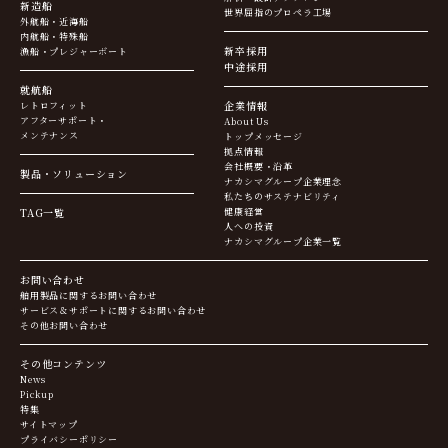
新造船
世界屈指のプロペラ工場
外航船・近海船
内航船・特殊船
新卒採用
漁船・プレジャーボート
中途採用
就航船
企業情報
レトロフィット
アフターサポート・
About Us
メンテナンス
トップメッセージ
拠点情報
会社概要・沿革
製品・ソリューション
ナカシマグループ企業理念
私たちのサステナビリティ
TAG一覧
健康経営
人への投資
ナカシマグループ企業一覧
お問い合わせ
舶用製品に関するお問い合わせ
サービス＆サポートに関するお問い合わせ
その他お問い合わせ
その他コンテンツ
News
Pickup
特集
サイトマップ
プライバシーポリシー