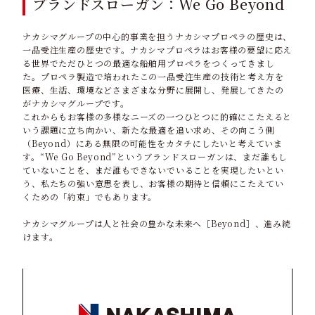
ブランドスローガン：We Go Beyond
ナカシマグループの中心的事業を担うナカシマプロペラの歴史は、
一品受注生産の歴史です。ナカシマプロペラはお客様の要望に応え
る世界でただひとつの最適な船舶用プロペラをつくってきまし
た。プロペラ製造で培われたこの一品受注生産の技術と考え方を
医療、生活、環境などさまざまな分野に展開し、発展してきたの
がナカシマグループです。
これからもお客様の多様なニーズの一つひとつに的確にこたえると
いう課題に立ち向かい、新たな最適を追い求め、その向こう側
（Beyond）にある無限の可能性をカタチにしたいと考えていま
す。“We Go Beyond”というブランドスローガンは、まだ誰もし
ていないことを、まだ誰もできないでいることを実現したいとい
う、私たちの強い意思を表し、お客様の期待と信頼にこたえてい
くための「約束」でもあります。
ナカシマグループは人と社会の豊かな未来へ［Beyond］、進み続
けます。