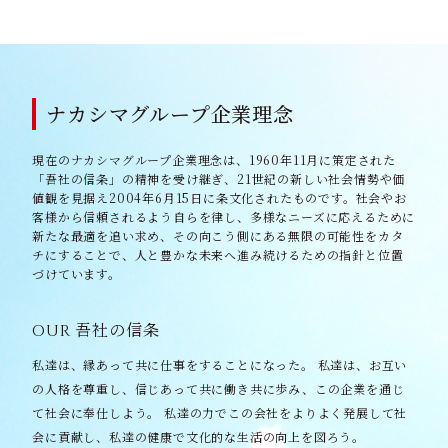
ナカシマグループ企業理念
現在のナカシマグループ企業理念は、1960年11月に策定された
「吾社の信条」の精神を受け継ぎ、21世紀の新しい社会情勢や価
値観を見据え2004年6月15日に条文化されたものです。社会やお
客様から信頼されるよう自らを律し、多様なニーズに応えるために
新たな最適を追い求め、その向こう側にある無限の可能性をカタ
チにすることで、人と豊かな未来へ進み続けるための指針と位置
づけています。
OUR
吾社の信条
私達は、縁あって共に仕事をすることになった。
私達は、お互い
の人格を尊重し、信じあって共に働き共に歩み、この企業を通じ
て社会に奉仕しよう。
私達の力でこの会社をよりよく発展して社
会に貢献し、私達の健康で文化的な生活の向上を図ろう。