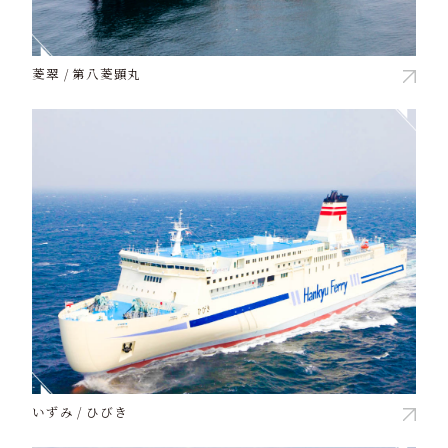
菱翠 / 第八菱顕丸
いずみ / ひびき