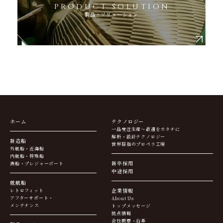
PRODUCT SOLUTION
製品・ソリューション
ホーム
テクノロジー
一品受注生産～最適をカタチに
解析・設計テクノロジー
新造船
世界屈指のプロペラ工場
外航船・近海船
内航船・特殊船
新卒採用
漁船・プレジャーボート
中途採用
就航船
企業情報
レトロフィット
アフターサポート・
About Us
メンテナンス
トップメッセージ
拠点情報
会社概要・沿革