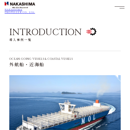
NAKASHIMA
PROPELLER CO., Ltd.
INTRODUCTION
導入事例一覧
OCEAN-GOING VESSELS & COASTAL VESSELS
外航船・近海船