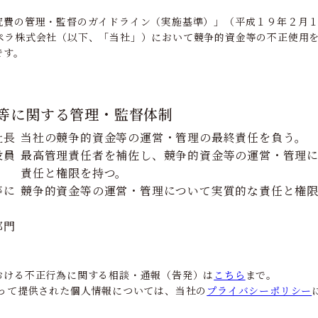
究費の管理・監督のガイドライン（実施基準）」（平成１９年２月
ペラ株式会社（以下、「当社」）において競争的資金等の不正使用
です。
等に関する管理・監督体制
社長
当社の競争的資金等の運営・管理の最終責任を負う。
役員
最高管理責任者を補佐し、競争的資金等の運営・管理
責任と権限を持つ。
等に
競争的資金等の運営・管理について実質的な責任と権
部門
おける不正行為に関する相談・通報（告発）は
こちら
まで。
たって提供された個人情報については、当社の
プライバシーポリシー