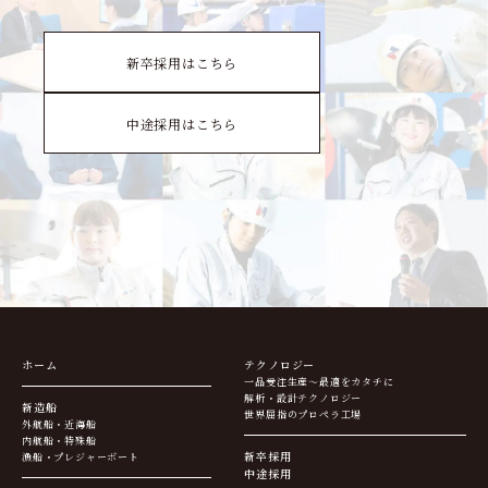
新卒採用はこちら
中途採用はこちら
ホーム
テクノロジー
一品受注生産～最適をカタチに
解析・設計テクノロジー
新造船
世界屈指のプロペラ工場
外航船・近海船
内航船・特殊船
新卒採用
漁船・プレジャーボート
中途採用