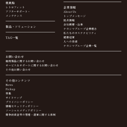
就航船
企業情報
レトロフィット
アフターサポート・
About Us
メンテナンス
トップメッセージ
拠点情報
会社概要・沿革
製品・ソリューション
ナカシマグループ企業理念
私たちのサステナビリティ
TAG一覧
健康経営
人への投資
ナカシマグループ企業一覧
お問い合わせ
舶用製品に関するお問い合わせ
サービス＆サポートに関するお問い合わせ
その他お問い合わせ
その他コンテンツ
News
Pickup
特集
サイトマップ
プライバシーポリシー
情報セキュリティポリシー
ソーシャルメディアポリシー
競争的資金等の管理・運営に関する体制