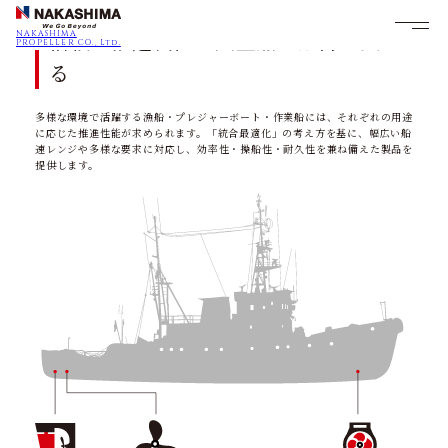
信頼の推進装置で大型船の航海を支え
NAKASHIMA
PROPELLER CO., Ltd.
る
多様な環境で活躍する漁船・プレジャーボート・作業船には、それぞれの用途
に応じた推進性能が求められます。「統合最適化」の考え方を基に、幅広い船
速レンジや多様な要求に対応し、効率性・操船性・耐久性を兼ね備えた製品を
提供します。