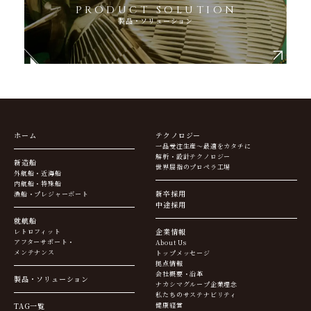
PRODUCT SOLUTION
製品・ソリューション
ホーム
テクノロジー
一品受注生産～最適をカタチに
解析・設計テクノロジー
新造船
世界屈指のプロペラ工場
外航船・近海船
内航船・特殊船
新卒採用
漁船・プレジャーボート
中途採用
就航船
企業情報
レトロフィット
アフターサポート・
About Us
メンテナンス
トップメッセージ
拠点情報
会社概要・沿革
製品・ソリューション
ナカシマグループ企業理念
私たちのサステナビリティ
TAG一覧
健康経営