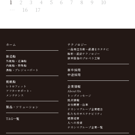
1
2
3
4
5
6
7
8
9
10
…
16
17
ホーム
テクノロジー
一品受注生産～最適をカタチに
解析・設計テクノロジー
新造船
世界屈指のプロペラ工場
外航船・近海船
内航船・特殊船
新卒採用
漁船・プレジャーボート
中途採用
就航船
企業情報
レトロフィット
アフターサポート・
About Us
メンテナンス
トップメッセージ
拠点情報
会社概要・沿革
製品・ソリューション
ナカシマグループ企業理念
私たちのサステナビリティ
TAG一覧
健康経営
人への投資
ナカシマグループ企業一覧