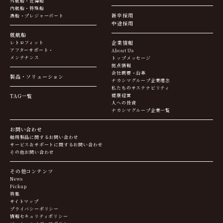
外航船・近海船
内航船・特殊船
新卒採用
漁船・プレジャーボート
中途採用
就航船
企業情報
レトロフィット
アフターサポート・
About Us
メンテナンス
トップメッセージ
拠点情報
会社概要・沿革
製品・ソリューション
ナカシマグループ企業理念
私たちのサステナビリティ
TAG一覧
健康経営
人への投資
ナカシマグループ企業一覧
お問い合わせ
舶用製品に関するお問い合わせ
サービス＆サポートに関するお問い合わせ
その他お問い合わせ
その他コンテンツ
News
Pickup
特集
サイトマップ
プライバシーポリシー
情報セキュリティポリシー