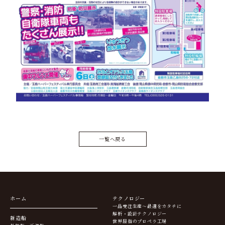
一覧へ戻る
ホーム
テクノロジー
一品受注生産～最適をカタチに
解析・設計テクノロジー
新造船
世界屈指のプロペラ工場