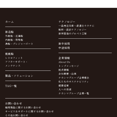
ホーム
テクノロジー
一品受注生産～最適をカタチに
解析・設計テクノロジー
新造船
世界屈指のプロペラ工場
外航船・近海船
内航船・特殊船
新卒採用
漁船・プレジャーボート
中途採用
就航船
企業情報
レトロフィット
アフターサポート・
About Us
メンテナンス
トップメッセージ
拠点情報
会社概要・沿革
製品・ソリューション
ナカシマグループ企業理念
私たちのサステナビリティ
TAG一覧
健康経営
人への投資
ナカシマグループ企業一覧
お問い合わせ
舶用製品に関するお問い合わせ
サービス＆サポートに関するお問い合わせ
その他お問い合わせ