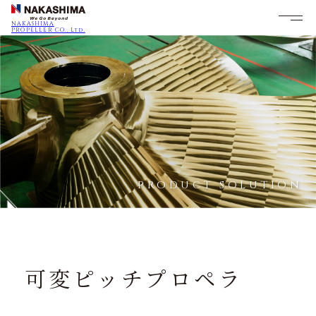
NAKASHIMA
PROPELLER CO., Ltd.
PRODUCT SOLUTION
可変ピッチプロペラ