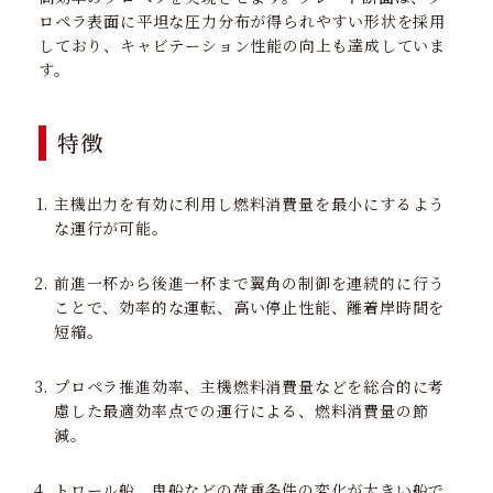
ロペラ表面に平坦な圧力分布が得られやすい形状を採用
しており、キャビテーション性能の向上も達成していま
す。
特徴
主機出力を有効に利用し燃料消費量を最小にするよう
な運行が可能。
前進一杯から後進一杯まで翼角の制御を連続的に行う
ことで、効率的な運転、高い停止性能、離着岸時間を
短縮。
プロペラ推進効率、主機燃料消費量などを総合的に考
慮した最適効率点での運行による、燃料消費量の節
減。
トロール船、曳船などの荷重条件の変化が大きい船で