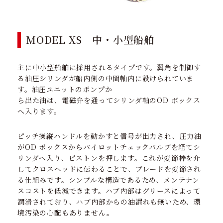
MODEL XS 中・小型船舶
主に中小型船舶に採用されるタイプです。翼角を制御す
る油圧シリンダが船内側の中間軸内に設けられていま
す。油圧ユニットのポンプか
ら出た油は、電磁弁を通ってシリンダ軸のOD ボックス
へ入ります。
ピッチ操縦ハンドルを動かすと信号が出力され、圧力油
がOD ボックスからパイロットチェックバルブを経てシ
リンダへ入り、ピストンを押します。これが変節棒を介
してクロスヘッドに伝わることで、ブレードを変節され
る仕組みです。シンプルな構造であるため、メンテナン
スコストを低減できます。ハブ内部はグリースによって
潤滑されており、ハブ内部からの油漏れも無いため、環
境汚染の心配もありません。