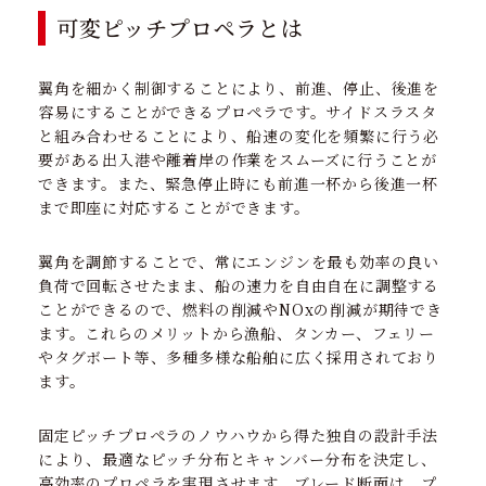
可変ピッチプロペラとは
翼角を細かく制御することにより、前進、停止、後進を
容易にすることができるプロペラです。サイドスラスタ
と組み合わせることにより、船速の変化を頻繁に行う必
要がある出入港や離着岸の作業をスムーズに行うことが
できます。また、緊急停止時にも前進一杯から後進一杯
まで即座に対応することができます。
翼角を調節することで、常にエンジンを最も効率の良い
負荷で回転させたまま、船の速力を自由自在に調整する
ことができるので、燃料の削減やNOxの削減が期待でき
ます。これらのメリットから漁船、タンカー、フェリー
やタグボート等、多種多様な船舶に広く採用されており
ます。
固定ピッチプロペラのノウハウから得た独自の設計手法
により、最適なピッチ分布とキャンバー分布を決定し、
高効率のプロペラを実現させます。ブレード断面は、プ