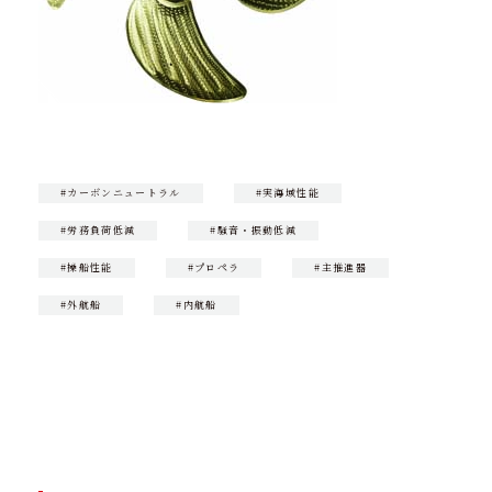
#カーボンニュートラル
#実海域性能
#労務負荷低減
#騒音・振動低減
#操船性能
#プロペラ
#主推進器
#外航船
#内航船
CONTACT
製品に関するお問い合わせ