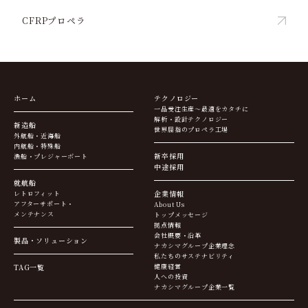
CFRPプロペラ
ホーム
テクノロジー
一品受注生産～最適をカタチに
解析・設計テクノロジー
新造船
世界屈指のプロペラ工場
外航船・近海船
内航船・特殊船
新卒採用
漁船・プレジャーボート
中途採用
就航船
企業情報
レトロフィット
アフターサポート・
About Us
メンテナンス
トップメッセージ
拠点情報
会社概要・沿革
製品・ソリューション
ナカシマグループ企業理念
私たちのサステナビリティ
TAG一覧
健康経営
人への投資
ナカシマグループ企業一覧