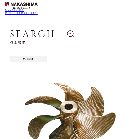
NAKASHIMA
PROPELLER CO., Ltd.
SEARCH
検索結果
#内航船