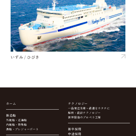
いずみ / ひびき
ホーム
テクノロジー
一品受注生産～最適をカタチに
解析・設計テクノロジー
新造船
世界屈指のプロペラ工場
外航船・近海船
内航船・特殊船
新卒採用
漁船・プレジャーボート
中途採用