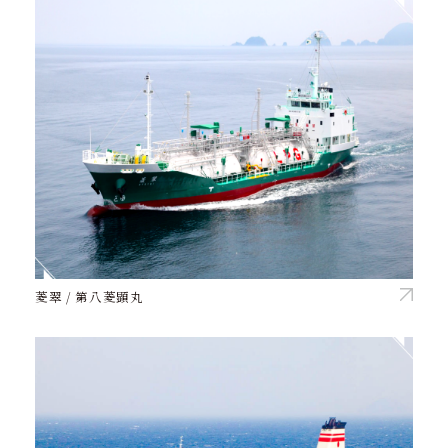
菱翠 / 第八菱顕丸