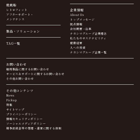
就航船
企業情報
レトロフィット
アフターサポート・
About Us
メンテナンス
トップメッセージ
拠点情報
会社概要・沿革
製品・ソリューション
ナカシマグループ企業理念
私たちのサステナビリティ
TAG一覧
健康経営
人への投資
ナカシマグループ企業一覧
お問い合わせ
舶用製品に関するお問い合わせ
サービス＆サポートに関するお問い合わせ
その他お問い合わせ
その他コンテンツ
News
Pickup
特集
サイトマップ
プライバシーポリシー
情報セキュリティポリシー
ソーシャルメディアポリシー
競争的資金等の管理・運営に関する体制