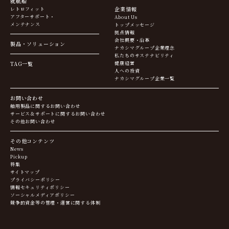
就航船
企業情報
レトロフィット
アフターサポート・
About Us
メンテナンス
トップメッセージ
拠点情報
会社概要・沿革
製品・ソリューション
ナカシマグループ企業理念
私たちのサステナビリティ
TAG一覧
健康経営
人への投資
ナカシマグループ企業一覧
お問い合わせ
舶用製品に関するお問い合わせ
サービス＆サポートに関するお問い合わせ
その他お問い合わせ
その他コンテンツ
News
Pickup
特集
サイトマップ
プライバシーポリシー
情報セキュリティポリシー
ソーシャルメディアポリシー
競争的資金等の管理・運営に関する体制