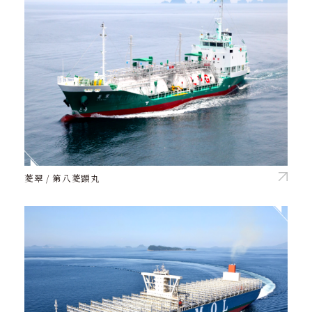
菱翠 / 第八菱顕丸