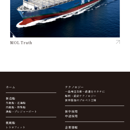
MOL Truth
ホーム
テクノロジー
一品受注生産～最適をカタチに
解析・設計テクノロジー
新造船
世界屈指のプロペラ工場
外航船・近海船
内航船・特殊船
新卒採用
漁船・プレジャーボート
中途採用
就航船
企業情報
レトロフィット