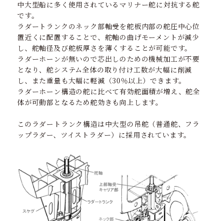
中大型船に多く使用されているマリナー舵に対抗する舵
です。
ラダートランクのネック部軸受を舵板内部の舵圧中心位
置近くに配置することで、舵軸の曲げモーメントが減少
し、舵軸径及び舵板厚さを薄くすることが可能です。
ラダーホーンが無いので芯出しのための機械加工が不要
となり、舵システム全体の取り付け工数が大幅に削減
し、また重量も大幅に軽減（30％以上）できます。
ラダーホーン構造の舵に比べて有効舵面積が増え、舵全
体が可動部となるため舵効きも向上します。
このラダートランク構造は中大型の吊舵（普通舵、フラ
ップラダー、ツイストラダー）に採用されています。