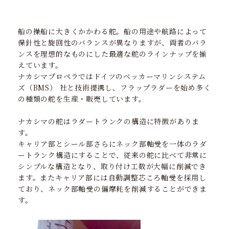
船の操船に大きくかかわる舵。船の用途や航路によって
保針性と旋回性のバランスが異なりますが、両者のバラ
ンスを理想的なものにした最適な舵のラインナップを揃
えています。
ナカシマプロペラではドイツのベッカーマリンシステム
ズ（BMS） 社と技術提携し、フラップラダーを始め多く
の種類の舵を生産・販売しています。
ナカシマの舵はラダートランクの構造に特徴がありま
す。
キャリア部とシール部さらにネック部軸受を一体のラダ
ートランク構造にすることで、従来の舵に比べて非常に
シンプルな構造となり、取り付け工数が大幅に削減でき
ます。またキャリア部には自動調整芯ころ軸受を採用し
ており、ネック部軸受の偏摩耗を削減することができま
す。