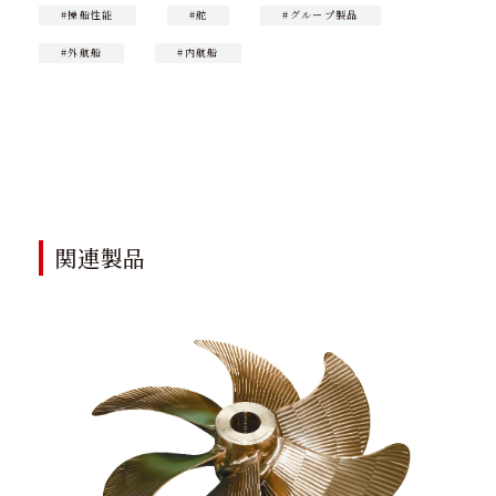
#操船性能
#舵
#グループ製品
#外航船
#内航船
CONTACT
製品に関するお問い合わせ
関連製品