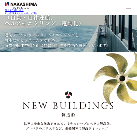
CARBON NEUTRAL
安全運航
労務負荷低減
カーボンニュートラル
NAKASHIMA
PROPELLER CO., Ltd.
（自動・自律運航、
（自動離着桟への取り組み）
BEYOND
（GHG,CO2削減）
ヘルスモニタリング、電動化）
PROPULSION
装置製品の電動化・
波や風が絶えず起きている実海域での
運航データのリアルタイムモニタリングを
遠隔化に取り組み、
私たちは、船を前に進める
安全・快適な最適運航を追求し、
可能にするシステムをはじめ、
船舶運航における複雑な
スペシャリストであり続けます。
100周年記念サイト
GHG削減・カーボンニュートラルに貢献していきます。
海象や船体挙動を総合的に分析する技術を展開しています。
作業の効率化に貢献します。
NEW BUILDINGS
新造船
世界の安全な航海を支えているナカシマプロペラの製品群。
プロペラやスラスタなど、船舶関連の製品ラインナップ。