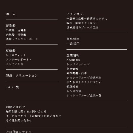
ホーム
テクノロジー
一品受注生産～最適をカタチに
解析・設計テクノロジー
新造船
世界屈指のプロペラ工場
外航船・近海船
内航船・特殊船
新卒採用
漁船・プレジャーボート
中途採用
就航船
企業情報
レトロフィット
アフターサポート・
About Us
メンテナンス
トップメッセージ
拠点情報
会社概要・沿革
製品・ソリューション
ナカシマグループ企業理念
私たちのサステナビリティ
TAG一覧
健康経営
人への投資
ナカシマグループ企業一覧
お問い合わせ
舶用製品に関するお問い合わせ
サービス＆サポートに関するお問い合わせ
その他お問い合わせ
その他コンテンツ