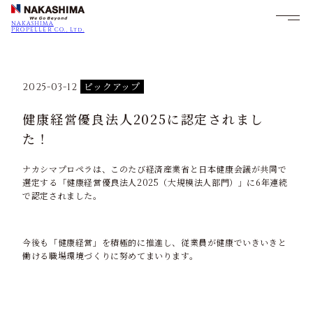
NAKASHIMA
PROPELLER CO., Ltd.
ピックアップ
2025-03-12
健康経営優良法人2025に認定されまし
た！
ナカシマプロペラは、このたび経済産業省と日本健康会議が共同で
選定する「健康経営優良法人2025（大規模法人部門）」に6年連続
で認定されました。
今後も「健康経営」を積極的に推進し、従業員が健康でいきいきと
働ける職場環境づくりに努めてまいります。