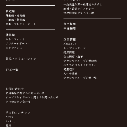
一品受注生産～最適をカタチに
解析・設計テクノロジー
新造船
世界屈指のプロペラ工場
外航船・近海船
内航船・特殊船
新卒採用
漁船・プレジャーボート
中途採用
就航船
企業情報
レトロフィット
アフターサポート・
About Us
メンテナンス
トップメッセージ
拠点情報
会社概要・沿革
製品・ソリューション
ナカシマグループ企業理念
私たちのサステナビリティ
TAG一覧
健康経営
人への投資
ナカシマグループ企業一覧
お問い合わせ
舶用製品に関するお問い合わせ
サービス＆サポートに関するお問い合わせ
その他お問い合わせ
その他コンテンツ
News
Pickup
特集