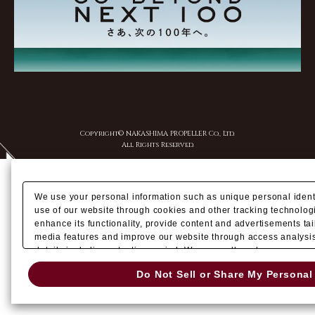
Copyright© NAKASHIMA PROPELLER Co., Ltd.
All Rights Reserved.
We use your personal information such as unique personal identi
use of our website through cookies and other tracking technolog
enhance its functionality, provide content and advertisements tail
media features and improve our website through access analysis
details including retention period. We may sell or share your per
advertising, social media, and/or analytics service partners. T
Do Not Sell or Share My Personal
shared by us with other data that you have provided to them or t
of their services or other websites to analyze and optimize adve
businesses other than us on the internet. You have the right to op