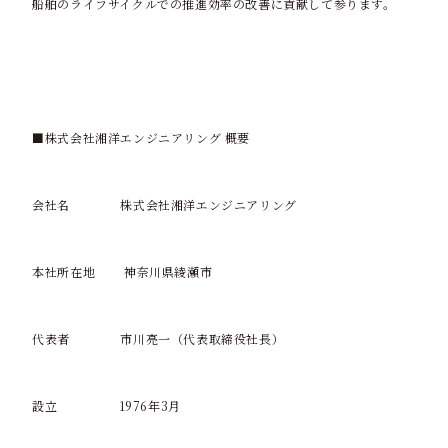
船舶のライフサイクルでの推進効率の改善に貢献して参ります。
■
株式会社湘洋エンジニアリング 概要
会社名
株式会社湘洋エンジニアリング
本社所在地
神奈川県綾瀬市
代表者
市川亮一（代表取締役社長）
設立
1976
年
3
月