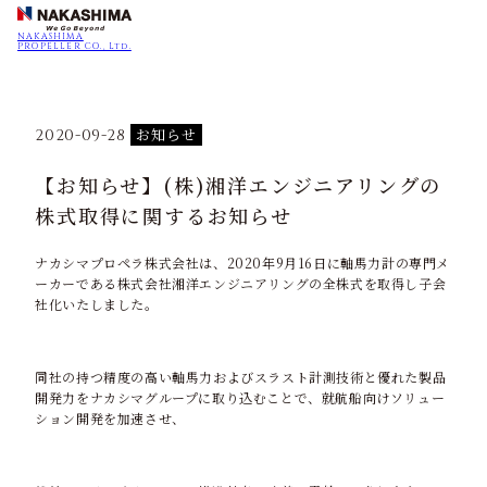
NAKASHIMA
PROPELLER CO., Ltd.
お知らせ
2020-09-28
【お知らせ】(株)湘洋エンジニアリングの
株式取得に関するお知らせ
ナカシマプロペラ株式会社は、
2020
年
9
月
16
日に軸馬力計の専門メ
ーカーである株式会社湘洋エンジニアリングの全株式を取得し子会
社化いたしました。
同社の持つ精度の高い軸馬力およびスラスト計測技術と優れた製品
開発力をナカシマグループに取り込むことで、就航船向けソリュー
ション開発を加速させ、