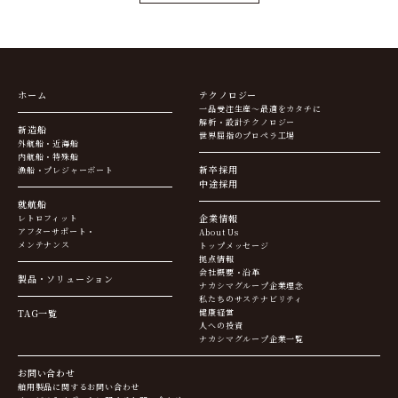
ホーム
テクノロジー
一品受注生産～最適をカタチに
解析・設計テクノロジー
新造船
世界屈指のプロペラ工場
外航船・近海船
内航船・特殊船
新卒採用
漁船・プレジャーボート
中途採用
就航船
企業情報
レトロフィット
アフターサポート・
About Us
メンテナンス
トップメッセージ
拠点情報
会社概要・沿革
製品・ソリューション
ナカシマグループ企業理念
私たちのサステナビリティ
TAG一覧
健康経営
人への投資
ナカシマグループ企業一覧
お問い合わせ
舶用製品に関するお問い合わせ