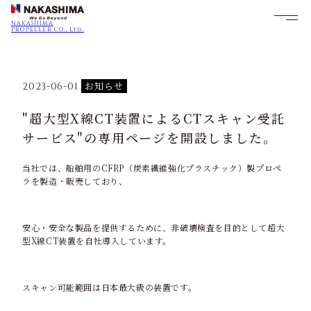
NAKASHIMA
PROPELLER CO., Ltd.
お知らせ
2023-06-01
"超大型X線CT装置によるCTスキャン受託
サービス"の専用ページを開設しました。
当社では、船舶用のCFRP（炭素繊維強化プラスチック）製プロペ
ラを製造・販売しており、
安心・安全な製品を提供するために、非破壊検査を目的として超大
型X線CT装置を自社導入しています。
スキャン可能範囲は日本最大級の装置です。