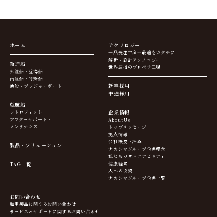
ホーム
テクノロジー
一品受注生産～最適をカタチに
解析・設計テクノロジー
新造船
世界屈指のプロペラ工場
外航船・近海船
内航船・特殊船
新卒採用
漁船・プレジャーボート
中途採用
就航船
企業情報
レトロフィット
アフターサポート・
About Us
メンテナンス
トップメッセージ
拠点情報
会社概要・沿革
製品・ソリューション
ナカシマグループ企業理念
私たちのサステナビリティ
TAG一覧
健康経営
人への投資
ナカシマグループ企業一覧
お問い合わせ
舶用製品に関するお問い合わせ
サービス＆サポートに関するお問い合わせ