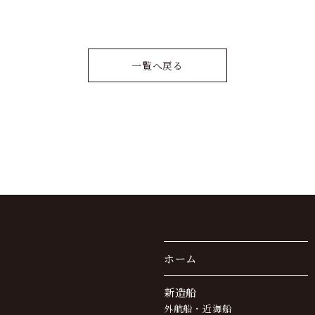
一覧へ戻る
ホーム
新造船
外航船・近海船