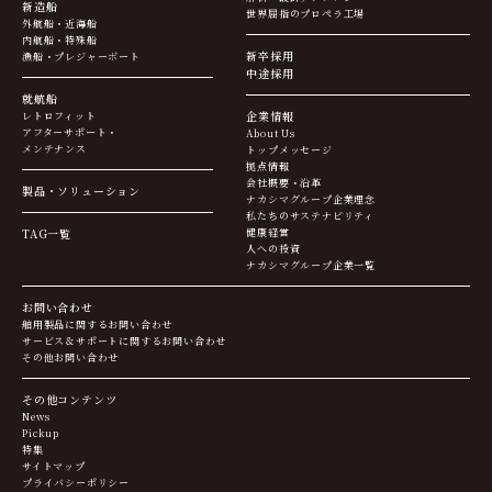
新造船
世界屈指のプロペラ工場
外航船・近海船
内航船・特殊船
新卒採用
漁船・プレジャーボート
中途採用
就航船
企業情報
レトロフィット
アフターサポート・
About Us
メンテナンス
トップメッセージ
拠点情報
会社概要・沿革
製品・ソリューション
ナカシマグループ企業理念
私たちのサステナビリティ
TAG一覧
健康経営
人への投資
ナカシマグループ企業一覧
お問い合わせ
舶用製品に関するお問い合わせ
サービス＆サポートに関するお問い合わせ
その他お問い合わせ
その他コンテンツ
News
Pickup
特集
サイトマップ
プライバシーポリシー