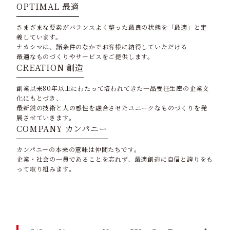
OPTIMAL
最適
さまざまな要素がバランスよく整った最良の状態を「最適」と定
義しています。
ナカシマは、諸条件のなかでお客様に納得していただける
最適なものづくりやサービスをご提供します。
CREATION
創造
創業以来80年以上にわたって培われてきた一品受注生産の企業文
化にもとづき、
最新鋭の技術と人の感性を融合させたユニークなものづくりを発
展させていきます。
COMPANY
カンパニー
カンパニーの本来の意味は仲間たちです。
企業・社会の一員であることを忘れず、最適創造に自信と誇りをも
って取り組みます。