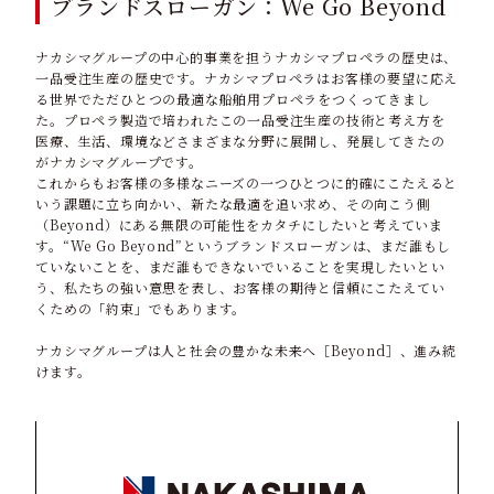
ブランドスローガン：We Go Beyond
ナカシマグループの中心的事業を担うナカシマプロペラの歴史は、
一品受注生産の歴史です。ナカシマプロペラはお客様の要望に応え
る世界でただひとつの最適な船舶用プロペラをつくってきまし
た。プロペラ製造で培われたこの一品受注生産の技術と考え方を
医療、生活、環境などさまざまな分野に展開し、発展してきたの
がナカシマグループです。
これからもお客様の多様なニーズの一つひとつに的確にこたえると
いう課題に立ち向かい、新たな最適を追い求め、その向こう側
（Beyond）にある無限の可能性をカタチにしたいと考えていま
す。“We Go Beyond”というブランドスローガンは、まだ誰もし
ていないことを、まだ誰もできないでいることを実現したいとい
う、私たちの強い意思を表し、お客様の期待と信頼にこたえてい
くための「約束」でもあります。
ナカシマグループは人と社会の豊かな未来へ［Beyond］、進み続
けます。