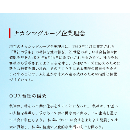
ナカシマグループ企業理念
現在のナカシマグループ企業理念は、1960年11月に策定された
「吾社の信条」の精神を受け継ぎ、21世紀の新しい社会情勢や価
値観を見据え2004年6月15日に条文化されたものです。社会やお
客様から信頼されるよう自らを律し、多様なニーズに応えるために
新たな最適を追い求め、その向こう側にある無限の可能性をカタ
チにすることで、人と豊かな未来へ進み続けるための指針と位置
づけています。
OUR
吾社の信条
私達は、縁あって共に仕事をすることになった。
私達は、お互い
の人格を尊重し、信じあって共に働き共に歩み、この企業を通じ
て社会に奉仕しよう。
私達の力でこの会社をよりよく発展して社
会に貢献し、私達の健康で文化的な生活の向上を図ろう。